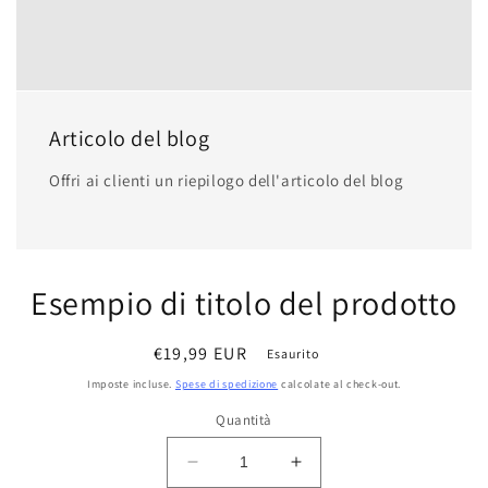
Articolo del blog
Offri ai clienti un riepilogo dell'articolo del blog
Esempio di titolo del prodotto
Prezzo
€19,99 EUR
Esaurito
di
Imposte incluse.
Spese di spedizione
calcolate al check-out.
listino
Quantità
Diminuisci
Aumenta