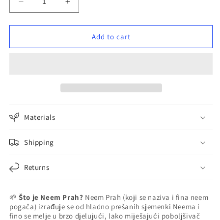
Decrease
Increase
quantity
quantity
for
for
Neem
Neem
Add to cart
Prah
Prah
–
–
100%
100%
Prirodni
Prirodni
Kondicioner
Kondicioner
Tla
Tla
i
i
Materials
Dugoročna
Dugoročna
Prehrana
Prehrana
Shipping
Returns
Što je Neem Prah?
Neem Prah (koji se naziva i fina neem
🌱
pogača) izrađuje se od hladno prešanih sjemenki Neema i
fino se melje u brzo djelujući, lako miješajući poboljšivač