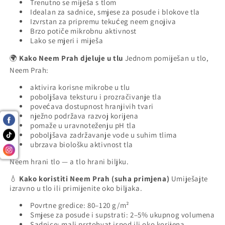
Trenutno se miješa s tlom
Idealan za sadnice, smjese za posude i blokove tla
Izvrstan za pripremu tekućeg neem gnojiva
Brzo potiče mikrobnu aktivnost
Lako se mjeri i miješa
Kako Neem Prah djeluje u tlu
Jednom pomiješan u tlo,
🌍
Neem Prah:
aktivira korisne mikrobe u tlu
poboljšava teksturu i prozračivanje tla
povećava dostupnost hranjivih tvari
nježno podržava razvoj korijena
pomaže u uravnoteženju pH tla
poboljšava zadržavanje vode u suhim tlima
ubrzava biološku aktivnost tla
Neem hrani tlo — a tlo hrani biljku.
Kako koristiti Neem Prah (suha primjena)
Umiješajte
💧
izravno u tlo ili primijenite oko biljaka.
Povrtne gredice: 80–120 g/m²
Smjese za posude i supstrati: 2–5% ukupnog volumena
Sadnice: mali prstohvat ispod ili oko korijena