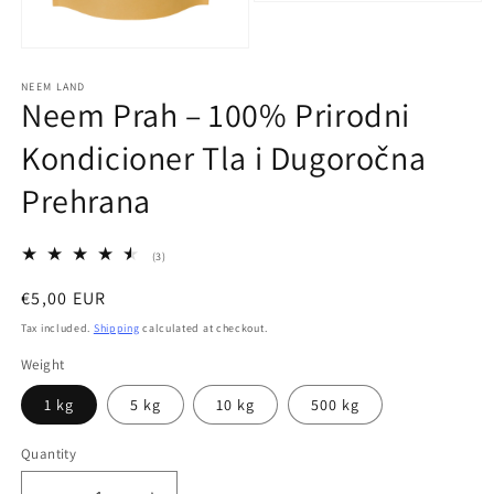
Open
media
2
Open
in
media
modal
1
NEEM LAND
Neem Prah – 100% Prirodni
in
modal
Kondicioner Tla i Dugoročna
Prehrana
3
(3)
total
reviews
Regular
€5,00 EUR
price
Tax included.
Shipping
calculated at checkout.
Weight
1 kg
5 kg
10 kg
500 kg
Quantity