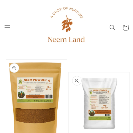
Skip to
content
Cart
Skip to
product
information