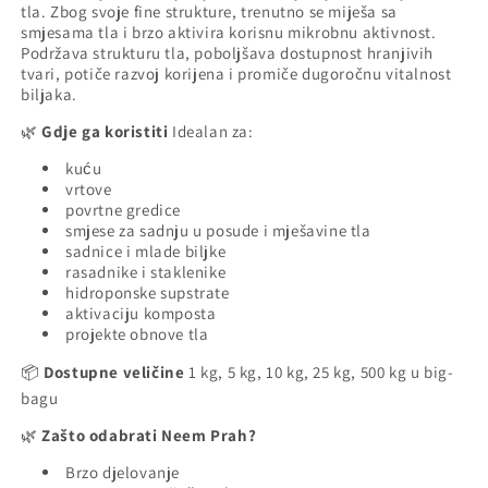
tla. Zbog svoje fine strukture, trenutno se miješa sa
smjesama tla i brzo aktivira korisnu mikrobnu aktivnost.
Podržava strukturu tla, poboljšava dostupnost hranjivih
tvari, potiče razvoj korijena i promiče dugoročnu vitalnost
biljaka.
Gdje ga koristiti
Idealan za:
🌿
kuću
vrtove
povrtne gredice
smjese za sadnju u posude i mješavine tla
sadnice i mlade biljke
rasadnike i staklenike
hidroponske supstrate
aktivaciju komposta
projekte obnove tla
Dostupne veličine
1 kg, 5 kg, 10 kg, 25 kg, 500 kg u big-
📦
bagu
Zašto odabrati Neem Prah?
🌿
Brzo djelovanje