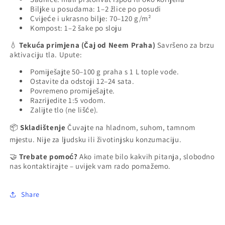
Biljke u posudama: 1–2 žlice po posudi
Cvijeće i ukrasno bilje: 70–120 g/m²
Kompost: 1–2 šake po sloju
Tekuća primjena (Čaj od Neem Praha)
Savršeno za brzu
💧
aktivaciju tla. Upute:
Pomiješajte 50–100 g praha s 1 L tople vode.
Ostavite da odstoji 12–24 sata.
Povremeno promiješajte.
Razrijedite 1:5 vodom.
Zalijte tlo (ne lišće).
Skladištenje
Čuvajte na hladnom, suhom, tamnom
📦
mjestu. Nije za ljudsku ili životinjsku konzumaciju.
Trebate pomoć?
Ako imate bilo kakvih pitanja, slobodno
🤝
nas kontaktirajte – uvijek vam rado pomažemo.
Share