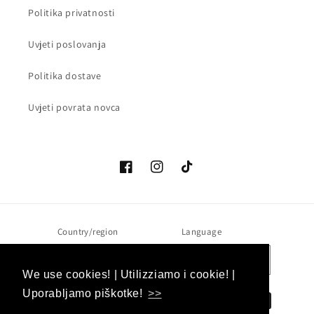
Politika privatnosti
Uvjeti poslovanja
Politika dostave
Uvjeti povrata novca
Facebook
Instagram
TikTok
Country/region
Language
EUR € | Slovenija
Hrvatski
We use cookies! | Utilizziamo i cookie! |
We use cookies! | Utilizziamo i cookie! |
Payment
Uporabljamo piškotke!
Uporabljamo piškotke!
>>
>>
methods