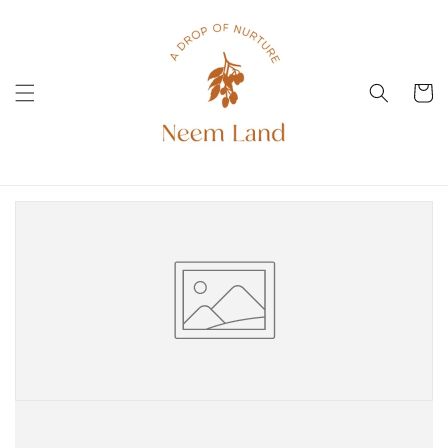
Preskoči
na
vsebino
Voziček