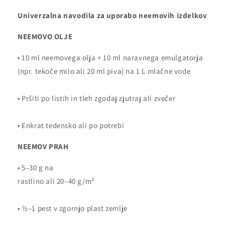
Univerzalna navodila za uporabo neemovih izdelkov
NEEMOVO OLJE
• 10 ml neemovega olja + 10 ml naravnega emulgatorja
(npr. tekoče milo ali 20 ml piva) na 1 L mlačne vode
• Pršiti po listih in tleh zgodaj zjutraj ali zvečer
• Enkrat tedensko ali po potrebi
NEEMOV PRAH
• 5–30 g na
rastlino ali 20–40 g/m²
• ½–1 pest v zgornjo plast zemlje