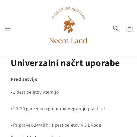
Preskoči
na
vsebino
Voziček
Univerzalni načrt uporabe
Pred setvijo
• 1 pest peletov vzemljo
• 10–20 g neemovega prahu v zgornjo plast tal
• Pripravek 24/48 h: 1 pest peletov v 5 L vode