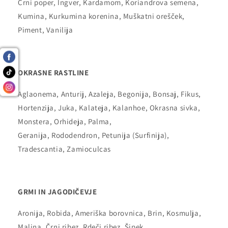
Črni poper, Ingver, Kardamom, Koriandrova semena,
Kumina, Kurkumina korenina, Muškatni orešček,
Piment, Vanilija
OKRASNE RASTLINE
Aglaonema, Anturij, Azaleja, Begonija, Bonsaj, Fikus,
Hortenzija, Juka, Kalateja, Kalanhoe, Okrasna sivka,
Monstera, Orhideja, Palma,
Geranija, Rododendron, Petunija (Surfinija),
Tradescantia, Zamioculcas
GRMI IN JAGODIČEVJE
Aronija, Robida, Ameriška borovnica, Brin, Kosmulja,
Malina, Črni ribez, Rdeči ribez, Šipek