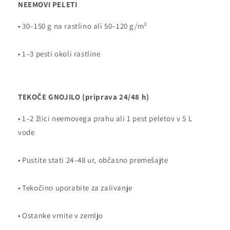
NEEMOVI PELETI
• 30–150 g na rastlino ali 50–120 g/m²
• 1–3 pesti okoli rastline
TEKOČE GNOJILO (priprava 24/48 h)
• 1–2 žlici neemovega prahu ali 1 pest peletov v 5 L
vode
• Pustite stati 24–48 ur, občasno premešajte
• Tekočino uporabite za zalivanje
• Ostanke vrnite v zemljo