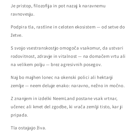
Je pristop, filozofija in pot nazaj k naravnemu
ravnovesju.
Podpira tla, rastline in celoten ekosistem — od setve do
žetve.
S svojo vsestranskostjo omogoča vsakomur, da ustvari
rodovitnost, zdravje in vitalnost — na domačem vrtu ali
na velikem polju — brez agresivnih posegov.
Naj bo majhen lonec na okenski polici ali hektarji
zemlje — neem deluje enako: naravno, nežno in močno.
Z znanjem in izdelki NeemLand postane vsak vrtnar,
učenec ali kmet del zgodbe, ki vrača zemlji tisto, kar ji
pripada.
Tla ostajajo živa.