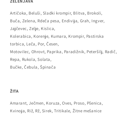
ZELENJAVA
Artičoka, Beluši, Sladki krompir, Blitva, Brokoli,
Buča, Zelena, Rdeča pesa, Endivija, Grah, Ingver,
Jajčevec, Zelje, Kislica,
Kolerabica, Korenje, Kumara, Krompir, Pastirska
torbica, Leča, Por, Česen,
Motovilec, Ohrovt, Paprika, Paradižnik, Peteršilj, Radič,
Repa, Rukola, Solata,
Bučke, Čebula, Špinača
ŽITA
Amarant, Ječmen, Koruza, Oves, Proso, Pšenica,
Kvinoja, Riž, Rž, Sirek, Tritikale, Žitne mešanice