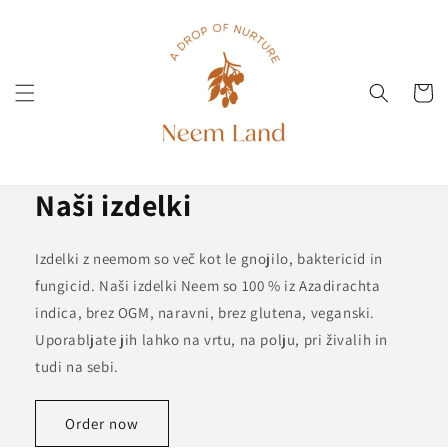
Preskoči
na
vsebino
Voziček
Naši izdelki
Izdelki z neemom so več kot le gnojilo, baktericid in
fungicid. Naši izdelki Neem so 100 % iz Azadirachta
indica, brez OGM, naravni, brez glutena, veganski.
Uporabljate jih lahko na vrtu, na polju, pri živalih in
tudi na sebi.
Order now