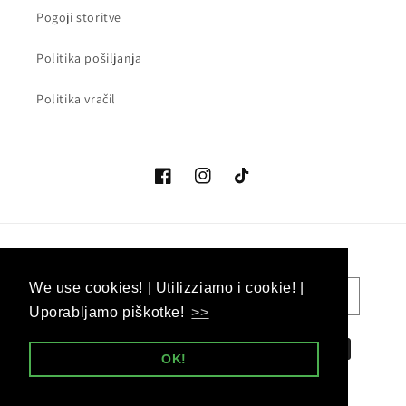
Pogoji storitve
Politika pošiljanja
Politika vračil
Facebook
Instagram
Tik
Tok
Država/regija
Jezik
We use cookies! | Utilizziamo i cookie! |
We use cookies! | Utilizziamo i cookie! |
EUR € | Slovenija
Slovenščina
Uporabljamo piškotke!
Uporabljamo piškotke!
>>
>>
Načini
OK!
OK!
plačila