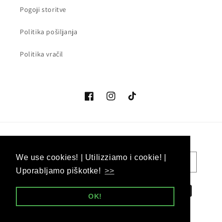
Pogoji storitve
Politika pošiljanja
Politika vračil
Facebook
Instagram
Tik
Tok
Država/regija
Jezik
We use cookies! | Utilizziamo i cookie! |
We use cookies! | Utilizziamo i cookie! |
EUR € | Slovenija
Slovenščina
Uporabljamo piškotke!
Uporabljamo piškotke!
>>
>>
Načini
OK!
OK!
plačila