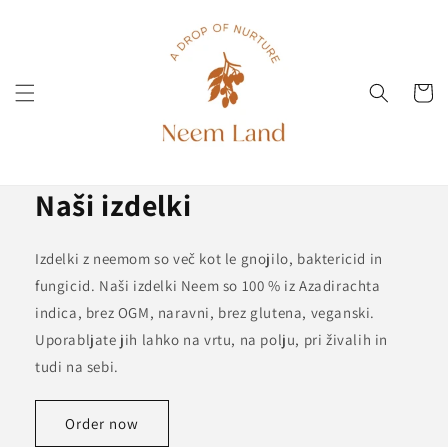
Preskoči
na
vsebino
Voziček
Naši izdelki
Izdelki z neemom so več kot le gnojilo, baktericid in
fungicid. Naši izdelki Neem so 100 % iz Azadirachta
indica, brez OGM, naravni, brez glutena, veganski.
Uporabljate jih lahko na vrtu, na polju, pri živalih in
tudi na sebi.
Order now