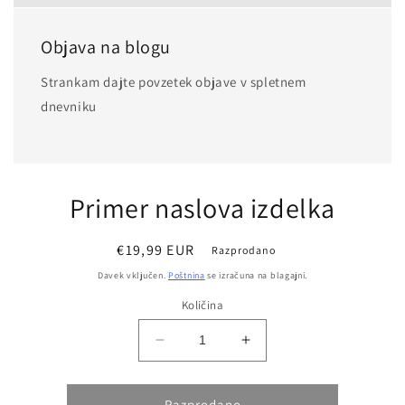
Objava na blogu
Strankam dajte povzetek objave v spletnem
dnevniku
Primer naslova izdelka
Običajna
€19,99 EUR
Razprodano
cena
Davek vključen.
Poštnina
se izračuna na blagajni.
Količina
Zmanjšajte
Povečajte
količino
količino
za
za
Razprodano