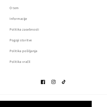
O tem
Informacije
Politika zasebnosti
Pogoji storitve
Politika pošiljanja
Politika vračil
Facebook
Instagram
Tik
Tok
Država/regija
Jezik