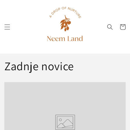
Preskoči
na
vsebino
Voziček
Zadnje novice