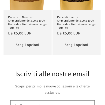
Polvere di Neem –
Pellet di Neem –
Ammendante del Suolo 100%
Ammendante del Suolo 100%
Naturale e Nutrizione a Lungo
Naturale e Nutrizione a Lungo
Termine
Termine
Prezzo
Da
€5,00 EUR
Prezzo
Da
€5,00 EUR
di
di
listino
listino
Scegli opzioni
Scegli opzioni
Iscriviti alle nostre email
Scopri per primo le nuove collezioni e le offerte
esclusive.